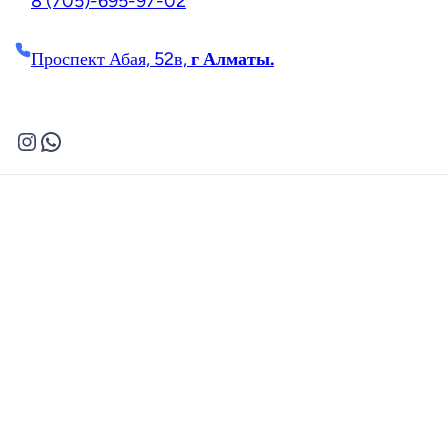
8 (705)-695-97-02
Проспект Абая, 52в,
г Алматы.
Instagram
WhatsApp