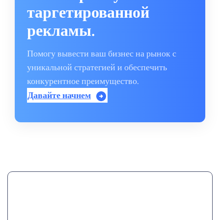
таргетированной
рекламы.
Помогу вывести ваш бизнес на рынок с
уникальной стратегией и обеспечить
конкурентное преимущество.
Давайте начнем
Вы платите за показы или клики. Цена
таргетированной рекламы зависит от